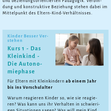
und be­zie­hungs­ori­en­tier­ten Päd­ago­gik. Ver­bin­
dung und kon­struk­ti­ve Be­zie­hung ste­hen da­bei im
Mit­tel­punkt des El­tern-Kind-Ver­hält­nis­ses.
Kin­der Bes­ser Ver­
ste­hen
Kurs 1 - Das
Klein­kind -
Die Au­to­no­
mie­pha­se
Für El­tern mit Klein­kin­dern
ab ei­nem Jahr
bis ins Vor­schul­al­ter
War­um re­agie­ren Kin­der so, wie sie re­agie­
ren? Was kann uns ihr Ver­hal­ten in schwie­ri­
gen Si­tua­tio­nen sa­gen? Was will mein Kind