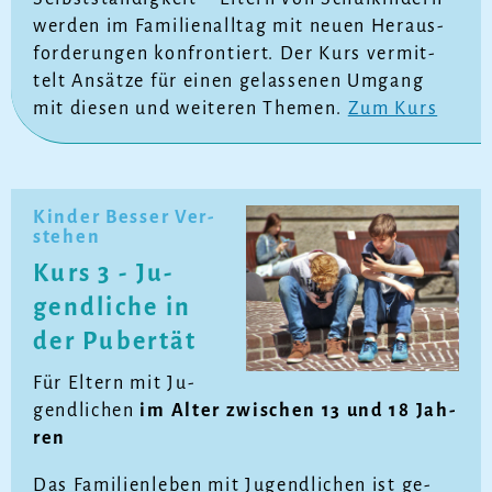
wer­den im Fa­mi­li­en­all­tag mit neu­en Her­aus­
for­de­run­gen kon­fron­tiert. Der Kurs ver­mit­
telt An­sät­ze für ei­nen ge­las­se­nen Um­gang
mit die­sen und wei­te­ren The­men.
Zum Kurs
Kin­der Bes­ser Ver­
ste­hen
Kurs 3 - Ju­
gend­li­che in
der Pu­ber­tät
Für El­tern mit Ju­
gend­li­chen
im Al­ter zwi­schen 13 und 18 Jah­
ren
Das Fa­mi­li­en­le­ben mit Ju­gend­li­chen ist ge­