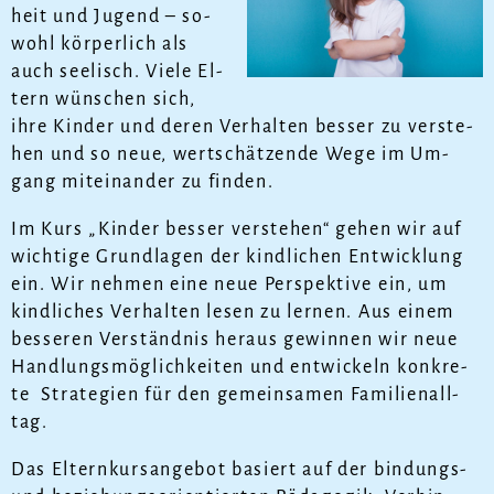
heit und Ju­gend – so­
wohl kör­per­lich als
auch see­lisch. Vie­le El­
tern wün­schen sich,
ih­re Kin­der und de­ren Ver­hal­ten bes­ser zu ver­ste­
hen und so neue, wert­schät­zen­de We­ge im Um­
gang mit­ein­an­der zu fin­den.
Im Kurs „Kin­der bes­ser ver­ste­hen“ ge­hen wir auf
wich­ti­ge Grund­la­gen der kind­li­chen Ent­wick­lung
ein. Wir neh­men ei­ne neue Per­spek­ti­ve ein, um
kind­li­ches Ver­hal­ten le­sen zu ler­nen. Aus ei­nem
bes­se­ren Ver­ständ­nis her­aus ge­win­nen wir neue
Hand­lungs­mög­lich­kei­ten und ent­wi­ckeln kon­kre­
te Stra­te­gi­en für den ge­mein­sa­men Fa­mi­li­en­all­
tag.
Das El­tern­kurs­an­ge­bot ba­siert auf der bin­dungs-