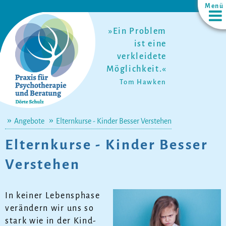
Menü
»
Ein Problem
ist eine
verkleidete
Möglichkeit.
«
Tom Hawken
Angebote
Elternkurse - Kinder Besser Verstehen
El­tern­kur­se - Kin­der Bes­ser
Ver­ste­hen
In kei­ner Le­bens­pha­se
ver­än­dern wir uns so
stark wie in der Kind­