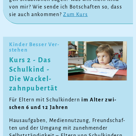
von mir? Wie sen­de ich Bot­schaf­ten so, dass
sie auch an­kom­men?
Zum Kurs
Kin­der Bes­ser Ver­
ste­hen
Kurs 2 - Das
Schul­kind -
Die Wa­ckel­
zahn­pu­ber­tät
Für El­tern mit Schul­kin­dern
im Al­ter zwi­
schen 6 und 12 Jah­ren
Haus­auf­ga­ben, Me­di­en­nut­zung, Freund­schaf­
ten und der Um­gang mit zu­neh­men­der
Selbst­stän­dig­keit – El­tern von Schul­kin­dern